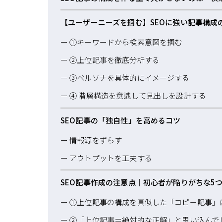
【ユーザーニーズを掴む】SEOに強い記事構成
①キーワードから検索意図を掴む
②上位記事を徹底分析する
③ペルソナを具体的にイメージする
④ 階層構造を意識して見出しを設計する
SEO記事の「独自性」を高めるコツ
情報源をずらす
アウトプットを工夫する
SEO記事作成の注意点｜初心者が陥りがちな5
①上位記事の構成を真似した「コピー記事」
②「上位記事＝絶対的な正解」と思い込んで