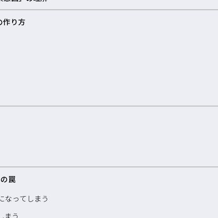
の作り方
つの罠
になってしまう
しまう