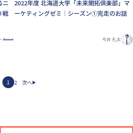
2022年度 北海道大学「未来開拓倶楽部」マ
るニ
ーケティングゼミ｜シーズン①完走のお話
り戦
今井 孔太
ト
1
2
次へ