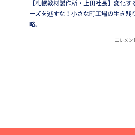
【札幌教材製作所・上田社長】変化す
ーズを逃すな！小さな町工場の生き残
略。
エレメン
投
稿
の
ペ
ー
ジ
送
り