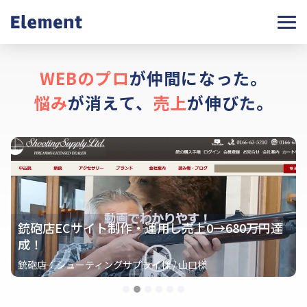
WEBのプロ
が仲間になった。
悩み
が消えて、
売上
が伸びた。
銃砲店ECサイト制作・運用し売上0→680万円達
成！
銃砲店：シューティングサプライ様 / 山口様